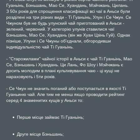
Гуаньінь, Бэньшань, Мао Се, Хуандань, Мэйчжань, Цилань.
З 50х років для спрощення класифікації всі чаї в Аньси були
розділені на три різних види - Ті Гуаньінь, Улун і Се Чжун. Се
Чжуном був не будь улунский чай приготований в Аньси -
зелений, червоний. У категорію улунів ставилися чаї
Бэньшань, Мао Се, Хуандань (він же Хуан Цзінь Гуй). Однак
пізніше, Улуни і Се Чжуны об'єднали, обгородивши
індивідуальністю чай Ті Гуаньінь.
- "Старожилами" чайної історії в Аньси є чай Ті Гуаньінь, Мао
Се, Бэньшань і Хуандань. Ци Лань, Фо Шоу і Мэйчжань є
досить молодим в плані культивування чаю - ці кущі не
нараховують і 5ти років.
- Се Чжун не значить поганий або поступається в якості Ті
Гуаньиню чай. Але тим не менш якщо проводити рейтинг
серед 4 знаменитих кущів у Аньси то:
Перше місце займає Ті Гуаньінь;
Друге місце Бэньшань;