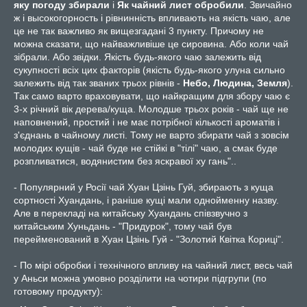
яку погоду збирали
і
Як чайний лист обробили
. Звичайно
ж і высокогорность і рівнинність впливають на якість чаю, але
це не так важливо як вищезгадані 3 пункту. Причому не
можна сказати, що найважливіше це сировина. Або коли чай
зібрали. Або звідки. Якість будь-якого чаю залежить від
сукупності всіх цих факторів (якість будь-якого улуна сильно
залежить від так званих трьох рівнів -
Небо, Людина, Земля
).
Так само варто враховувати, що найкращим для збору чаю є
3-х річний вік дерева/куща. Молодше трьох років - чай ще не
наповнений, простий і не має потрібної кількості ароматів і
з'єднань в чайному листі. Тому не варто збирати чай з зовсім
молодих кущів - чай буде не стійкі в "тілі" чаю, а смак буде
розпливатися, водянистим без яскравої ху гань"..
- Популярний у Росії чай Хуан Цзінь Гуй, збирають з куща
сортності Хуандань, і раніше кущі мали однойменну назву.
Але в перекладі на китайську Хуандань співзвучно з
китайським Хуньдань - "Придурок", тому чай був
перейменований в Хуан Цзінь Гуй - "Золотий Квітка Кориці".
- По мірі обробки і технічного впливу на чайний лист, весь чай
у Аньси можна умовно розділити на чотири підгрупи (по
готовому продукту):