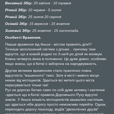
Весняний Збір:
20 квітня - 10 травня
Річний Збір:
10 червня - 5 липня
Річний Збір:
25 липня 20 серпня
Осінній
Збір
:
15 вересня - 15 жовтня
Зимовий Збір:
25 жовтня - 15 листопада.
Особисті Враження.
Перше враження від Аньси - містом правлять діти!!!
Точніше заполонений сім'ями з дітьми... причому таке
відчуття, що в кожній родині по 3-ое/4-ро дітей як мінімум.
Кожна четверта жінка в положенні. Це дуже дивно, особливо
якщо знаєш, що в Китаї є заборона на народжуваність.
Другим великим враженням стало практично повна
відсутність "машинного" таксі. Зате в місті і живого місця
немає від мотоциклів. Здається всі жителі цього міста
пересуваються тільки так!
Рух на дорогах Китаю само по собі дуже активну і хаотичне
-здається що в Китаї правила Дорожнього Руху відсутні
зовсім. У Аньси кількість мотоциклістів зашкалює настільки,
що здається ніби дорогу просто неможливо перейти. Однак,
переходить дорогу пішоходу, водіїв "двоколісних друзів"