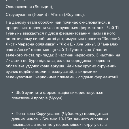
Охолодження (Ляньцин);
Струшування (Яоцин) і М'яття (Жоунянь).
На даному етапі обробки чай починає окислюватися, в
процес виготовлення чаю втручається ферментація. Чай Ті
Гуаньінь вважається підлозі ферментованим чаєм і в його
автентичному виробництві дотримуються правила "Зелений
Лист - Червона облямівка" - "Люй Е - Хун Бянь". В "анналах
чаю з Аньси" пишеться що чай Ті Гуаньінь на 7 частин
зеленого листа припадає 3 частини червоного. 3 частини на
7 частин це буре підстава, зелена серединка і червона
облямівка уздовж краю аркуша. Чай має крупно скручений
вузлик подібно перлині, важкуватий, з видимими
зеленуватими і червоними плямами - слідами ферментації.
Щоб зупинити ферментацію використовується
початковий прогрів (Чухун);
Початкова Скручування (Чубаожоу) проводиться
дивним чином - Близько 10-15кг. чайного сировини
поміщають в полотно утворює мішок і скручують в