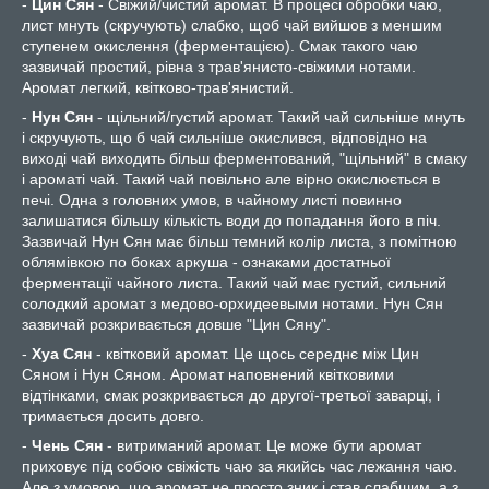
-
Цин Сян
- Свіжий/чистий аромат. В процесі обробки чаю,
лист мнуть (скручують) слабко, щоб чай вийшов з меншим
ступенем окислення (ферментацією). Смак такого чаю
зазвичай простий, рівна з трав'янисто-свіжими нотами.
Аромат легкий, квітково-трав'янистий.
-
Нун Сян
- щільний/густий аромат. Такий чай сильніше мнуть
і скручують, що б чай сильніше окислився, відповідно на
виході чай виходить більш ферментований, "щільний" в смаку
і ароматі чай. Такий чай повільно але вірно окислюється в
печі. Одна з головних умов, в чайному листі повинно
залишатися більшу кількість води до попадання його в піч.
Зазвичай Нун Сян має більш темний колір листа, з помітною
облямівкою по боках аркуша - ознаками достатньої
ферментації чайного листа. Такий чай має густий, сильний
солодкий аромат з медово-орхидеевыми нотами. Нун Сян
зазвичай розкривається довше "Цин Сяну".
-
Хуа Сян
- квітковий аромат. Це щось середнє між Цин
Сяном і Нун Сяном. Аромат наповнений квітковими
відтінками, смак розкривається до другої-третьої заварці, і
тримається досить довго.
-
Чень Сян
- витриманий аромат. Це може бути аромат
приховує під собою свіжість чаю за якийсь час лежання чаю.
Але з умовою, що аромат не просто зник і став слабшим, а з