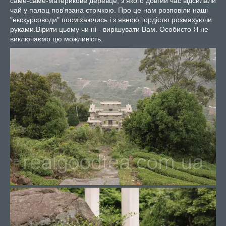
саме-саме-материкове деревце, з якого довгий час відсилали
чай у палац пов'язана стрічкою. Про це нам розповіли наші
"екскурсоводи" посміхаючись і з явною гордістю розмахуючи
руками.Вірити цьому чи ні - вирішувати Вам. Особисто Я не
виключаємо цю можливість.