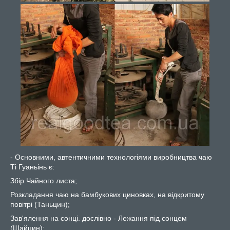
- Основними, автентичними технологіями виробництва чаю
Ті Гуаньінь є:
Збір Чайного листа;
Розкладання чаю на бамбукових циновках, на відкритому
повітрі (Таньцин);
Зав'ялення на сонці. дослівно - Лежання під сонцем
(Шайцин);