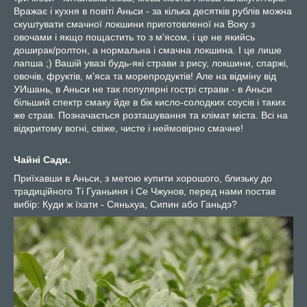
Вражає і кухня в повіті Аньси - за кілька десятків рублів можна
скуштувати смачної локшини приготовленої на Воку з
овочами і якщо пощастить то з м'ясом, і це не якийсь
доширак/ролтон, а нормальна і смачна локшина. І це лише
лапша ;) Вашій увазі будь-які страви з рису, локшини, спаржі,
овочів, фруктів, м'яса та морепродуктів! Але на відміну від
УИшань, в Аньси не так популярні гострі страви - в Аньси
більший спектр смаку йде в бік кисло-солодких соусів і таких
же страв. Позначається розташування та клімат міста. Всі на
відкритому вогні, свіже, чисте і неймовірно смачне!
Чайні Сади.
Приїхавши в Аньси, з метою купити хорошого, близьку до
традиційного Ті Гуаньиня і Се Чжунов, перед нами постав
вибір: Куди ж їхати - Сяньхуа, Сипин або Ганьдэ?