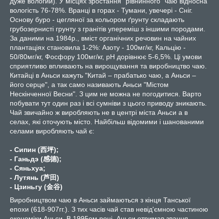
дуже вологий). У місцях зростання "рівнинного" чаю відносна
вологість 76-78%. Вранці в горах - Тумани, увечері - Сніг.
Основу буро - цегляної за кольором ґрунту складають
грубозернисті грунту з гранітів упереміш з іншими породами.
За даними на 1984р., вміст органічних речовин на чайних
плантаціях становила 1-2%: Азоту - 100мг/кг, Кальцію -
50/80мг/кг, Фосфору 100мг/кг, рН дорівнює 5-6,5%. Ці умови
сприятливо впливають на вирощування та виробництво чаю.
Китайці в Аньси кажуть "Китай – прабатько чаю, а Аньси –
його серце", а так само називають Аньси "Містом
Нескінченної Весни". З цим не можна не погодитися. Варто
побувати тут один раз і всі сумніви з цього приводу зникають.
Чай звичайно ж виробляють не в центрі міста Аньси а в
селах, які оточують місто. Найбільш відомими і шанованими
селами виробляють чай є:
- Сипин (西坪);
- Ганьдэ (感德);
- Сяньхуа;
- Лутянь (芦田)
- Цзиньгу (金谷)
Виробництвом чаю в Аньси займаються з кінця Танської
епохи (618-907гг.). З тих часів чай став невід'ємною частиною
економіки Аньси. В 1995ом році, Аньси отримав звання