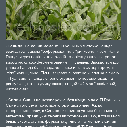
-
Ганьдэ.
На даний момент Ті Гуаньінь з містечка Ганьдэ
вважається самим "реформованим", "ринковим" чаєм. Чай в
Ганьдэ через новітніх технологій та орієнтування "на ринок"
виробляє слабо-ферментований Ті Гуаньінь. Вважається що
у чаю з Ганьдэ більш виражена кислинка в смаку і ароматі,
"тіло" чаю щільне. Більш яскраво виражена кислинка в смаку
Ті Гуаньиня з Ганьдэ сприяє отриманню перших місць на
ринку чаю, т. к. на думку експертів цей чай має "особливий,
чистий смак".
-
Сипин.
Сипин це незаперечна батьківщина чаю Ті Гуаньінь.
Саме з того села почалася історія цього чаю. Аж до
теперішнього часу, в Сипине використовується більш-менш
автентичні, традиційні техніки виготовлення чаю, в тому числі
більш висока ступінь ферментації листа - отже чай з Сипин
розглядається як найбільш автентичний Ті Гуаньінь. Настій