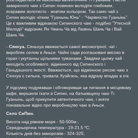
завареного чаю з Сипин повинен володіти глибоким,
яскравим золотисто - жовтим кольором. Так само чай з
Сипин володіє чітким "Гуаньінь Юнь" - "Чарівністю Гуаньінь".
Це є важливим відзнакою Сипинского чаю - подібно "Утесной
Мелодії" відрізняє Ян Чжень Ча від Лазень Шань Ча і Вай
Шань Ча.
-
Сянхуа.
Сяньхуа вважається самої високогірної, чаї -
виробляє селом в Аньси. Чайні сади розташовані високо в
горах і укутанны щільними туманами. Завдяки цьому чай
виходить особливого, відмінного від Сипинского і
Ганьдэшного якості. Вважається, що відмінною рисою чаю з
Сянхуа є сильна, тривала Хуэйгань, яка відразу впадає в очі.
У підсумку подумавши і обговоривши це питання в місцевому
кафе, вирішили їхати в Сипин, на батьківщину чаю Ті
Гуаньінь, щоб прикупити автентичного чаю, і зняти
пізнавальне відео про виробництво чаю в Аньси.
Село СиПин.
Висота над рівнем моря - 50-500м.;
Середньорічна температура - 19-21.5 *С;
Кількість днів без заморозків - 324-325;