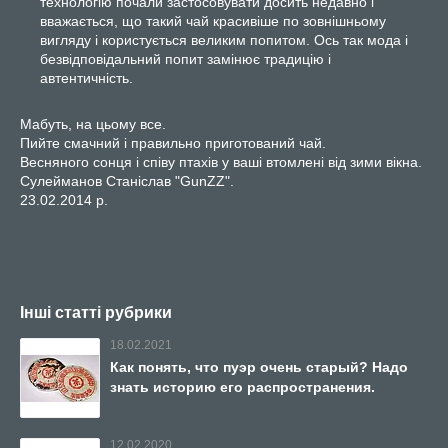
технологію почали застосовувати досить недавно і
вважається, що такий чай красивіше по зовнішньому
вигляду і користується великим попитом. Ось так мода і
безвідповідальний попит замінює традицію і
автентичність.
Мабуть, на цьому все.
Пийте смачний і правильно приготований чай.
Весняного сонця і співу птахів у ваші втомлені від зими вікна.
Сулейманов Станіслав "GunZZ".
23.02.2014 р.
Інші статті рубрики
18.02.2021
Как понять, что пуэр очень старый? Надо
знать историю его распространения.
12.02.2020