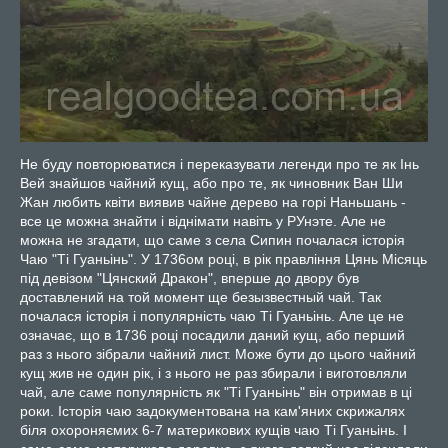
Не буду повторюватися і переказувати легенди про те як Інь
Вей знайшов чайний кущ, або про те, як чиновник Ван Ши
Жан любить квіти виявив чайне дерево на горі Наньшань -
все це можна знайти і віднімати навіть у РУнэте. Але не
можна не згадати, що саме з села Сипин почалася історія
Чаю "Ті Гуаньінь". У 1736ом році, в рік правління Цянь Місяць
під девізом "Цянский Дракон", вперше до двору був
доставлений на той момент ще безызвестный чай. Так
почалася історія і популярність чаю Ті Гуаньінь. Але це не
означає, що в 1736 році посадили даний кущ, або перший
раз з нього зібрали чайний лист. Може бути до цього чайний
кущ жив не один рік, і з нього не раз збирали і виготовляли
чай, але саме популярність як "Ті Гуаньінь" він отримав в ці
роки. Історія чаю задокументована на кам'яних скрижалях
біля охороняємих 6-7 материкових кущів чаю Ті Гуаньінь. І