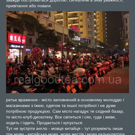
завжди поступаються дорогою, сигналячи в знак уважності,
привітання або поваги.
ретье враження - місто заповнений в основному молоддю і
магазинами з їжею, одягом та іншої потрібної і не дуже
потрібною продукцією. Сам місто нагадує те східний базар,
то місто-клуб-дискотеку. Все світиться і сяє, гуде і живе,
ходить і їздить. Продається і купується.
Тут не зустріти англо - мовця китайця - тут розуміють лише
три мови - китайська мова, мова жестів і мова калькулятора.