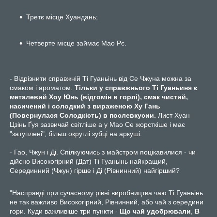
Третє місце Хуандань;
Четверте місце займає Мао Рє.
- Відрізнити справжній Ті Гуаньінь від Се Чжуна можна за
смаком і ароматом.
Тільки у справжнього Ті Гуаньиня є
металевий Хоу Юнь (відгомін в горлі), смак чистий,
насичений і солодкий з вираженою Ху Гань
(Повернулася Солодкість) в послевкусии.
Лист Хуан
Цзінь Ґуя зазвичай світліше а у Мао Се жорсткіше і має
"затуплені", більш округлі зубці на аркуші.
- Гао, Чжун і Ді. Спілкуючись з майстром поцікавилися - чи
дійсно Високогірний (Дат) Ті Гуаньінь найкращий,
Серединний (Чжун) гірше і Ді (Рівнинний) найгірший?
"Насправді при сучасному рівні виробництва чаю Ті Гуаньінь
не так важливо Високогірний, Рівнинний, або чай з середини
гори. Куди важливіше три пункти -
Що чай удобрювали
,
В