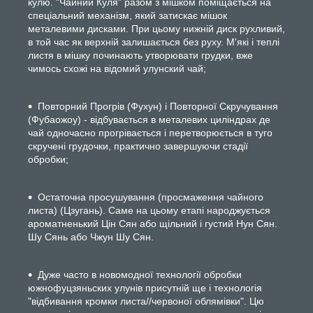
кулю. "Чайний Куля" разом з мішком поміщається на
спеціальний механізм, який затискає мішок
металевими дисками. При цьому нижній диск рухливий,
в той час як верхній залишається без руху. М'які і теплі
листя в мішку починають утворювати грудки, вже
чимось схожі на відомий улунский чай;
Повторний Прогрів (Фухун) і Повторної Скручування
(Фубаожоу) - відбувається в металевих циліндрах де
чай одночасно прогрівається і перетворюється в туго
скручені грудочки, практично завершуючи стадії
обробки;
Остаточна просушування (просмаження чайного
листа) (Цзугань). Саме на цьому етапі народжується
ароматненький Цін Сян або щільний і густий Нун Сян.
Шу Сянь або Чжун Шу Сян.
Дуже часто в новомодної технології обробки
южнофуцзяньских улунів присутній ще і технологія
"відбивання кромки листа//червоної облямівки". Цю