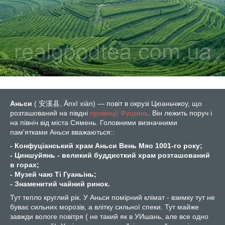
Аньси
( 安溪县, Ānxī xiàn) — повіт в окрузі Цюаньчжоу, що
розташований на півдні
провінції Фуцзянь
. Він лежить поруч і
на північ від міста Сямень. Головними визначними
пам'ятками Аньси вважаються::
-
Конфуціанський храм Аньси Вень Мяо 1001-го року;
- Циншуйянь - великий буддисткий храм розташований
в горах;
- Музей чаю Ті Гуаньінь;
- Знаменитий чайний ринок.
Тут тепло круглий рік. У Аньси помірний клімат - взимку тут не
буває сильних морозів, а влітку сильної спеки. Тут майже
завжди вологе повітря ( не такий як в УИшань, але все одно