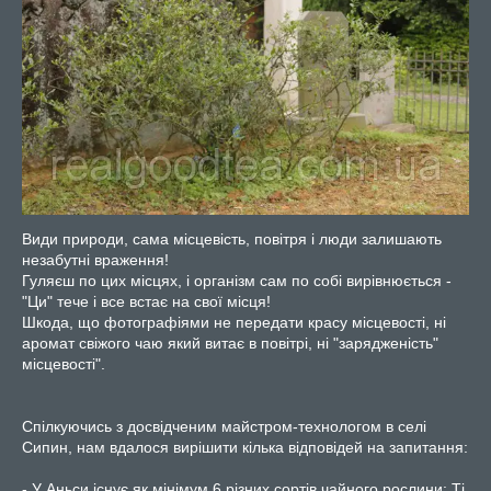
Види природи, сама місцевість, повітря і люди залишають
незабутні враження!
Гуляєш по цих місцях, і організм сам по собі вирівнюється -
"Ци" тече і все встає на свої місця!
Шкода, що фотографіями не передати красу місцевості, ні
аромат свіжого чаю який витає в повітрі, ні "зарядженість"
місцевості".
Спілкуючись з досвідченим майстром-технологом в селі
Сипин, нам вдалося вирішити кілька відповідей на запитання:
- У Аньси існує як мінімум 6 різних сортів чайного рослини: Ті