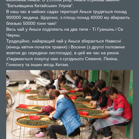
"Батьківщина Китайських Улунів".
В наш час в чайних садах території Аньси трудяться понад
900000 людина. Щорічно, з площі понад 40000 му збирають
близько 50000 тонн чаю!
Весь чай у Аньси поділяють на два типи - Ті Гуаньінь і Се
Чжуны.
Традиційно, найкращий чай у Аньси збирається Навесні
(кінець квітня-початок травня) і Восени (з другої половини
жовтня до середини листопада), в цей же час на ринок
з'їжджаються покупці чаю з сусіднього Сяменя, Пекіна,
Гонконгу та інших місць Китаю.