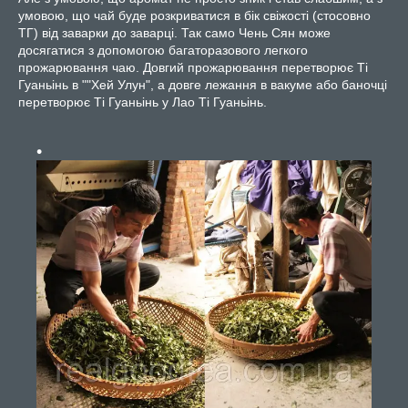
умовою, що чай буде розкриватися в бік свіжості (стосовно
ТГ) від заварки до заварці. Так само Чень Сян може
досягатися з допомогою багаторазового легкого
прожарювання чаю. Довгий прожарювання перетворює Ті
Гуаньінь в ""Хей Улун", а довге лежання в вакуме або баночці
перетворює Ті Гуаньінь у Лао Ті Гуаньінь.