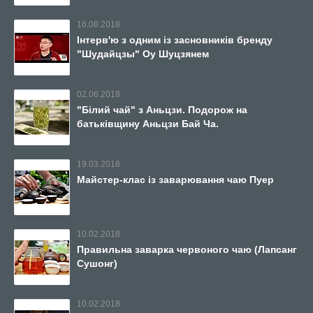
16.08.2018
Інтерв'ю з одним із засновників бренду
"Шудайцзы" Оу Шуцзянем
02.06.2018
"Білий чай" з Аньцзи. Подорож на
батьківщину Аньцзи Бай Ча.
19.03.2018
Майстер-клас із заварювання чаю Пуер
10.02.2018
Правильна заварка червоного чаю (Лапсанг
Сушонг)
10.02.2018