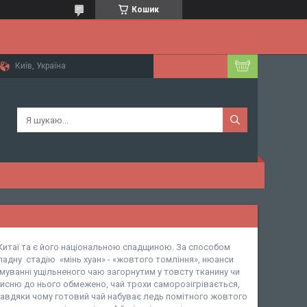
Кошик
Київ, Україна
 Китаї та є його національною спадщиною. За способом
ладну стадію «мінь хуан» - «жовтого томління», нюанси
римуванні ущільненого чаю загорнутим у товсту тканину чи
кисню до нього обмежено, чай трохи саморозігрівається,
 завдяки чому готовий чай набуває ледь помітного жовтого