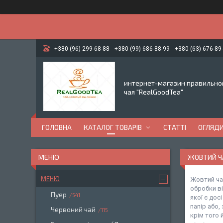
+380 (96) 299-68-88
+380 (99) 686-88-99
+380 (63) 676-89
интернет-магазин правильно
чая "RealGoodTea"
ГОЛОВНА
КАТАЛОГ ТОВАРІВ
СТАТТІ
ОГЛЯД
ЖОВТИЙ Ч
МЕНЮ
Жовтий чай
обробки ві
Пуер
541
якої є дос
папір або,
Червоний чай
115
крім того 