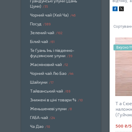
Гуандунські улуни (Дань
відтінку, 
Цуни)
35
Чорний чай (Хей Ча)
46
Посуд
389
Зелений чай
102
Білий чай
61
Вкусно !!
Те Гуань Інь і південно-
фуцзянские улуни
39
Жасміновий чай
12
Чорний чай Лю Бао
44
Шайхуни
17
Тайванський чай
69
Знижені в ціні товари %
10
Т а Сю
Женьшеневі улуни
наложни
8
(Гуйчж
ГАБА-чай
24
500 ₴/5
Ча Дао
10