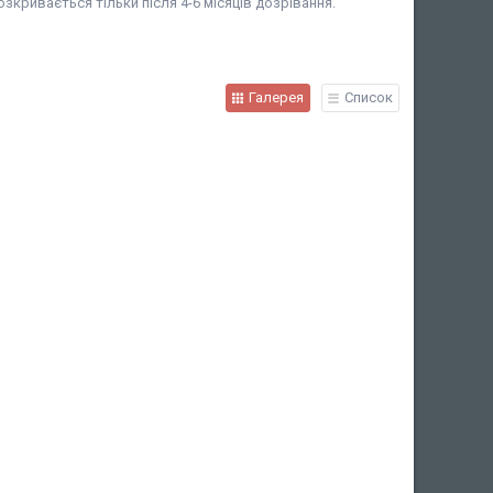
озкривається тільки після 4-6 місяців дозрівання.
Галерея
Список