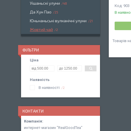
Уішаньскі улуни
48
903
Да Хун Пао
25
В наявно
Юньнаньські вулканічні улуни
21
Жовтий чай
2
ФІЛЬТРИ
Ціна
Наявність
В наявності
2
КОНТАКТИ
интернет-магазин "RealGoodTea"