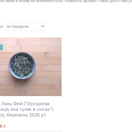
але зміни в ньому не припиняються, і повністю аромат і смак цього чаю р
!
е Лань Фей ("Орхідєєва
ця, яка гуляє в снігах")
оу, березень 2026 р)
0 г.