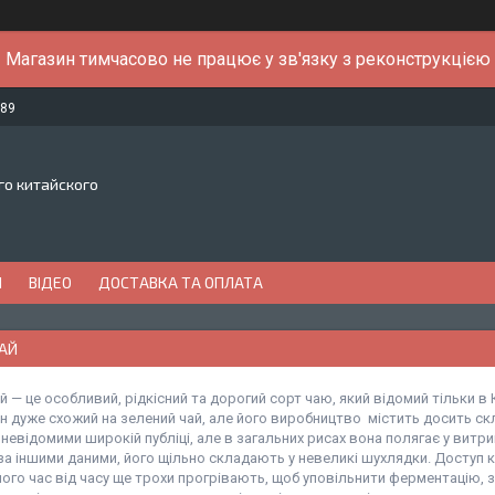
Магазин тимчасово не працює у зв'язку з реконструкцією
-89
го китайского
И
ВІДЕО
ДОСТАВКА ТА ОПЛАТА
АЙ
 — це особливий, рідкісний та дорогий сорт чаю, який відомий тільки в
н дуже схожий на зелений чай, але його виробництво містить досить ск
і невідомими широкій публіці, але в загальних рисах вона полягає у вит
 за іншими даними, його щільно складають у невеликі шухлядки. Доступ 
його час від часу ще трохи прогрівають, щоб уповільнити ферментацію,