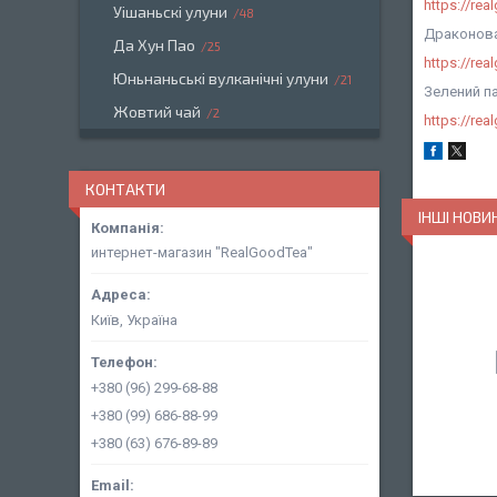
https://re
Уішаньскі улуни
48
Драконова
Да Хун Пао
25
https://re
Юньнаньські вулканічні улуни
21
Зелений п
Жовтий чай
2
https://re
КОНТАКТИ
ІНШІ НОВИ
интернет-магазин "RealGoodTea"
Київ, Україна
+380 (96) 299-68-88
+380 (99) 686-88-99
+380 (63) 676-89-89