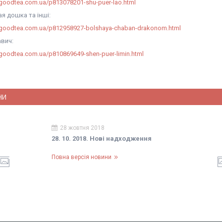
algoodtea.com.ua/p813078201-shu-puer-lao.html
я дошка та інші:
algoodtea.com.ua/p812958927-bolshaya-chaban-drakonom.html
авич:
algoodtea.com.ua/p810869649-shen-puer-limin.html
НИ
28 жовтня 2018
28. 10. 2018. Нові надходження
Повна версія новини