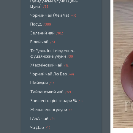
Гуандунські улуни (Дань
Цуни)
35
Чорний чай (Хей Ча)
46
Посуд
389
Зелений чай
102
Білий чай
61
Те Гуань Інь і південно-
фуцзянские улуни
39
Жасміновий чай
12
Чорний чай Лю Бао
44
Шайхуни
17
Тайванський чай
69
Знижені в ціні товари %
10
Женьшеневі улуни
8
ГАБА-чай
24
Ча Дао
10