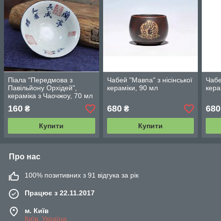
Піала "Передмова з
Чабей "Мавпа" з нісінської
Чабе
Павільйону Орхідей",
кераміки, 90 мл
кера
кераміка з Чаочжоу, 70 мл
160
680
680
₴
₴
Купити
Купити
Про нас
100% позитивних з 91 відгука за рік
Працює з 22.11.2017
м. Київ
Київ, Україна