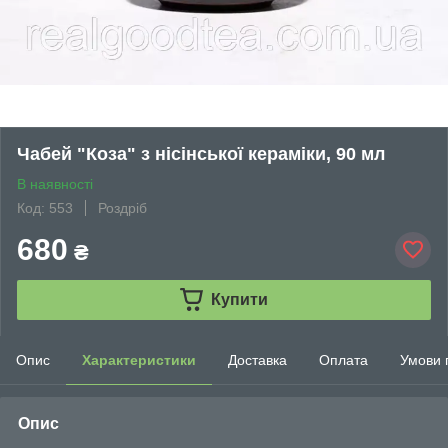
Чабей "Коза" з нісінської кераміки, 90 мл
В наявності
Код: 553
Роздріб
680
₴
Купити
Опис
Характеристики
Доставка
Оплата
Умови 
Опис