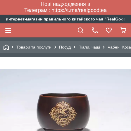
Нові надходження в
Телеграмі: https://t.me/realgoodtea
интернет-магазин правильного китайского чая "RealGoodTe
Товари та послуги
Посуд
Піали, чаші
Чабей "Коза"