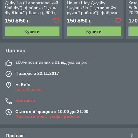
Ді Фу Ча ("Імператорський
Цинян Шоу Джу Фу
Кита
Чай Фу"), фабрика "Цзінь
Чжуань Ча ("Цеглина Фу
Байш
Фу Юань" (Шаньсі), 900 г,
ручної роботи"), фабрика
2023
2020 р
"Цзінь Фу Юань" (Шаньсі),
150
150
170
₴/50 г.
₴/50 г.
450 г, 2016 р
Купити
Купити
Про нас
100% позитивних з 91 відгука за рік
Працює з 22.11.2017
м. Київ
Київ, Україна
Контакти
Сьогодні працює з 10:00 до 21:00
Показати весь графік роботи
Про нас