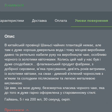
В наявності
арактеристики
Доставка
Оплата
Умови повернення
Опис
В китайській провінції Шаньсі чайних плантацій немає, але
там є дуже хороша джерельна вода і тому місцеві виробники
давно та ретельно набили руку на виробництві чаю, особливо
чорного із золотими квіточками. Колись цей чай у нас був і
дуже сподобався... флагманський продукт фабрики, з
добірної сировини, м'яка пресування, дев'ять років витримки,
із золотими квітами, на смак - димний в'ялений чорнослив з
м'яким та солодким післясмаком та легкою металевою
кислинкою.
Це вже, на мою думку, безсмертна класика чорного чаю, яка
до того ж дуже гарно оформлена у старовинному стилі.
Гайвань, 5 г на 200 мл, 30 секунд, окріп.
Приховати