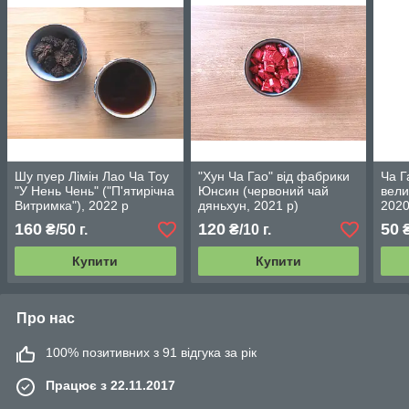
Шу пуер Лімін Лао Ча Тоу
"Хун Ча Гао" від фабрики
Ча Г
"У Нень Чень" ("П'ятирічна
Юнсин (червоний чай
вели
Витримка"), 2022 р
дяньхун, 2021 р)
2020
160
120
50
₴/50 г.
₴/10 г.
₴
Купити
Купити
Про нас
100% позитивних з 91 відгука за рік
Працює з 22.11.2017