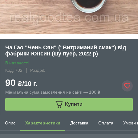
Ча Гао "Чень Сян" ("Витриманий смак") від
фабрики Юнсин (шу пуер, 2022 р)
В наявності
Код: 702
Роздріб
90
₴/10 г.
Мінімальна сума замовлення на сайті — 100 ₴
Купити
Опис
Характеристики
Доставка
Оплата
Умови 