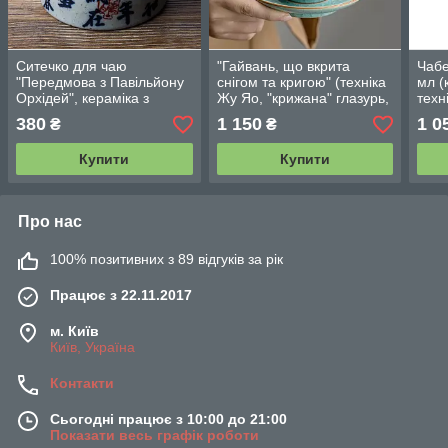
Ситечко для чаю
"Гайвань, що вкрита
Чабе
"Передмова з Павільйону
снігом та кригою" (техніка
мл (
Орхідей", кераміка з
Жу Яо, "крижана" глазурь,
техн
Чаочжоу
Дехуа), 180 мл
380
1 150
1 0
₴
₴
Купити
Купити
Про нас
100% позитивних з 89 відгуків за рік
Працює з 22.11.2017
м. Київ
Київ, Україна
Контакти
Сьогодні працює з 10:00 до 21:00
Показати весь графік роботи