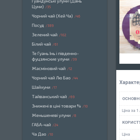
Гуандунські улуни (Дань
Цуни)
35
Чорний чай (Хей Ча)
46
Посуд
389
Зелений чай
102
Білий чай
61
Те Гуань Інь і південно-
фуцзянские улуни
39
Жасміновий чай
12
Чорний чай Лю Бао
44
Характе
Шайхуни
17
Тайванський чай
69
ОСНОВН
Знижені в ціні товари %
10
Ціна за 1 
Женьшеневі улуни
8
КОРИСТ
ГАБА-чай
24
Ча Дао
Ціна
10