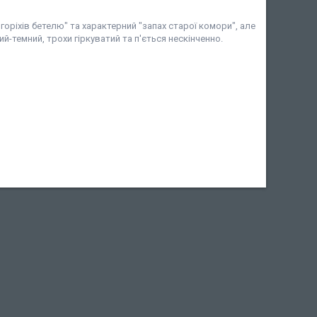
оріхів бетелю" та характерний "запах старої комори", але
й-темний, трохи гіркуватий та п'ється нескінченно.