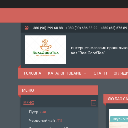
+380 (96) 299-68-88
+380 (99) 686-88-99
+380 (63) 676-89
интернет-магазин правильно
чая "RealGoodTea"
ГОЛОВНА
КАТАЛОГ ТОВАРІВ
СТАТТІ
ОГЛЯД
ЛЮ БАО САН
МЕНЮ
Пуер
541
Вкусно !!!
Червоний чай
115