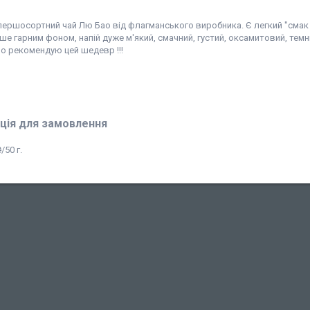
першосортний чай Лю Бао від флагманського виробника. Є легкий "смак г
ше гарним фоном, напій дуже м'який, смачний, густий, оксамитовий, темни
о рекомендую цей шедевр !!!
ція для замовлення
/50 г.