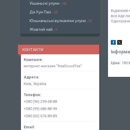
Уішаньскі улуни
48
Відмінний 
Да Хун Пао
25
все йде ли
Юньнаньські вулканічні улуни
21
Однозначн
Жовтий чай
2
КОНТАКТИ
Інформа
Ціна:
180 ₴
интернет-магазин "RealGoodTea"
Київ, Україна
+380 (96) 299-68-88
+380 (99) 686-88-99
+380 (63) 676-89-89