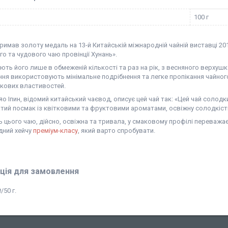
100 г
римав золоту медаль на 13-й Китайській міжнародній чайній виставці 201
о та чудового чаю провінції Хунань».
ть його лише в обмеженій кількості та раз на рік, з весняного верхушк
ня використовують мінімальне подрібнення та легке пропікання чайног
акових властивостей.
о Іпин, відомий китайський чаєвод, описує цей чай так: «Цей чай солодк
ий посмак із квітковими та фруктовими ароматами, освіжну солодкість, 
 цього чаю, дійсно, освіжна та тривала, у смаковому профілі переважа
дний хейчу
преміум-класу
, який варто спробувати.
ція для замовлення
/50 г.