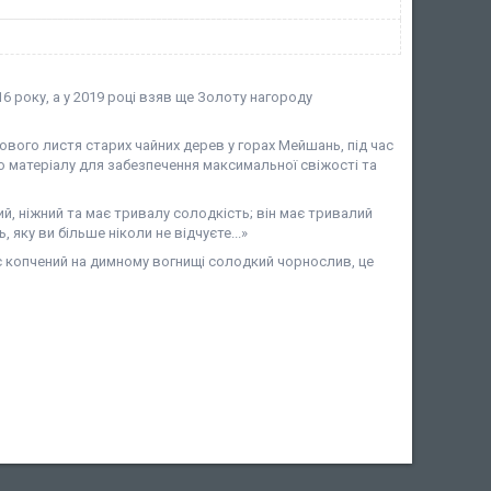
6 року, а у 2019 році взяв ще Золоту нагороду
ового листя старих чайних дерев у горах Мейшань, під час
о матеріалу для забезпечення максимальної свіжості та
ий, ніжний та має тривалу солодкість; він має тривалий
яку ви більше ніколи не відчуєте...»
є копчений на димному вогнищі солодкий чорнослив, це