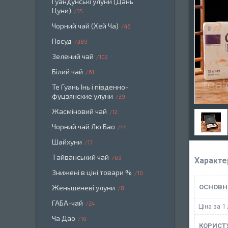
Гуандунські улуни (Дань
Цуни)
35
Чорний чай (Хей Ча)
46
Посуд
389
Зелений чай
102
Білий чай
61
Те Гуань Інь і південно-
фуцзянские улуни
39
Жасміновий чай
12
Чорний чай Лю Бао
44
Шайхуни
17
Тайванський чай
69
Характе
Знижені в ціні товари %
10
Женьшеневі улуни
ОСНОВН
8
ГАБА-чай
24
Ціна за 1 
Ча Дао
10
КОРИСТ