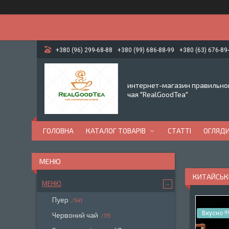
+380 (96) 299-68-88
+380 (99) 686-88-99
+380 (63) 676-89
интернет-магазин правильно
чая "RealGoodTea"
ГОЛОВНА
КАТАЛОГ ТОВАРІВ
СТАТТІ
ОГЛЯД
КИТАЙСЬКИ
МЕНЮ
Пуер
541
Вкусно !!!
Червоний чай
115