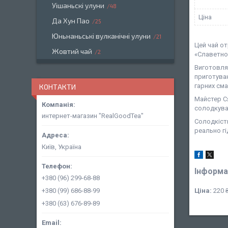
Уішаньскі улуни
48
Ціна
Да Хун Пао
25
Юньнаньські вулканічні улуни
21
Цей чай от
Жовтий чай
2
«Славетног
Виготовляю
приготуван
гарних см
КОНТАКТИ
Майстер Ся
солодкуват
интернет-магазин "RealGoodTea"
Солодкість
реально гі
Київ, Україна
Інформа
+380 (96) 299-68-88
+380 (99) 686-88-99
Ціна:
220 ₴
+380 (63) 676-89-89