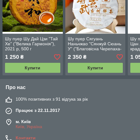
Шу пуер Шу Дай Цзи "Тай
Шу пуер Сягуань
Шу п
Хе" ("Велика Гармонія"),
Наньчжао "Сянжуй Сюань
Цан 
2021 р, 500 г
У" ("Благовісна Черепаха-
крад
Змія"), 2018 р, 357 г
прич
1 250
2 350
1 0
₴
₴
Купити
Купити
Про нас
100% позитивних з 91 відгука за рік
Працює з 22.11.2017
м. Київ
Київ, Україна
Контакти