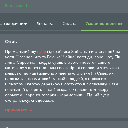
В наявності
арактеристики
Доставка
Оплата
Умови повернення
Опис
Преміальний шу
пуер
від фабрики Хайвань, виготовлений на
честь її засновника та Великої Чайної легенди, пана Цзоу Бін
Ляна.
Сировина - модна суміш старого і нового чайного
матеріалу з переважанням високогірної сировини з великою
кількістю палиць (дивно для чаю такого рівня !!!) Смак, як і
належить - оксамитовий, м'який і гладкий, з горіховим
шлейфом і легкою деревною шорсткістю в післясмаку. Стан
повільно бадьорить, настій яскраво-червоного кольору,
аромат ошпареної заварки - карамельний. Гідний пуер
екстра-класу, сподобався.
Приховати