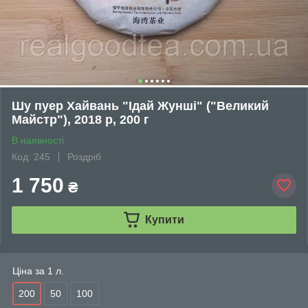
Шу пуер Хайвань "Ідай Жунші" ("Великий
Майстр"), 2018 р, 200 г
В наявності
Код: 245
Роздріб
1 750
₴
Купити
Ціна за 1 л.
200
50
100