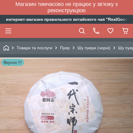
Магазин тимчасово не працює у зв'язку з
реконструкцією
интернет-магазин правильного китайского чая "RealGoodTe
Товари та послуги
Пуер
Шу пуери (чорні)
Шу пуер
Вкусно !!!