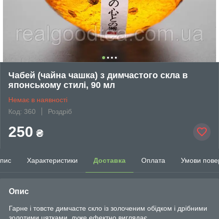
Чабей (чайна чашка) з димчастого скла в
японському стилі, 90 мл
Немає в наявності
Код: 360
Роздріб
250
₴
пис
Характеристики
Доставка
Оплата
Умови пове
Опис
Гарне і товсте димчасте скло із золоченим обідком і дрібними
золотими цятками, дуже ефектно виглядає.