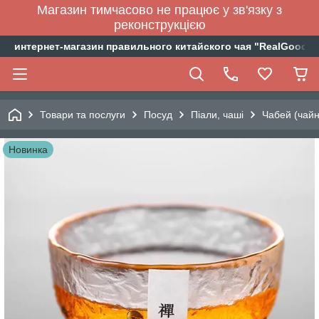
Магазин тимчасово не працює у зв'язку з
реконструкцією
интернет-магазин правильного китайского чая "RealGoodTe
Товари та послуги
Посуд
Піали, чаші
Чабей (чайн
Новинка