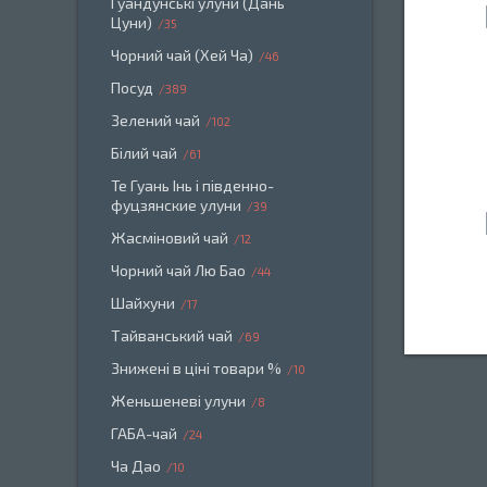
Гуандунські улуни (Дань
Цуни)
35
Чорний чай (Хей Ча)
46
Посуд
389
Зелений чай
102
Білий чай
61
Те Гуань Інь і південно-
фуцзянские улуни
39
Жасміновий чай
12
Чорний чай Лю Бао
44
Шайхуни
17
Тайванський чай
69
Знижені в ціні товари %
10
Женьшеневі улуни
8
ГАБА-чай
24
Ча Дао
10