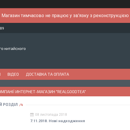
Магазин тимчасово не працює у зв'язку з реконструкцією
-89
го китайского
И
ВІДЕО
ДОСТАВКА ТА ОПЛАТА
ОМПАНІЇ ИНТЕРНЕТ-МАГАЗИН "REALGOODTEA"
Й РОЗДІЛ
4
08 листопада 2018
7.11.2018. Нові надходження