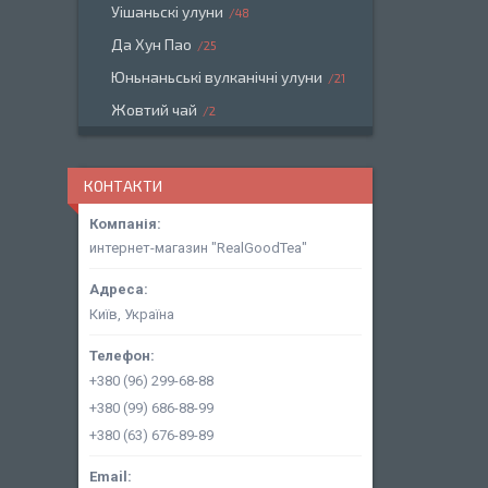
Уішаньскі улуни
48
Да Хун Пао
25
Юньнаньські вулканічні улуни
21
Жовтий чай
2
КОНТАКТИ
интернет-магазин "RealGoodTea"
Київ, Україна
+380 (96) 299-68-88
+380 (99) 686-88-99
+380 (63) 676-89-89