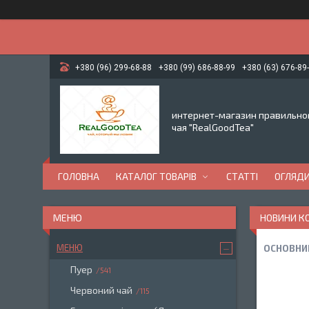
+380 (96) 299-68-88
+380 (99) 686-88-99
+380 (63) 676-89
интернет-магазин правильно
чая "RealGoodTea"
ГОЛОВНА
КАТАЛОГ ТОВАРІВ
СТАТТІ
ОГЛЯД
НОВИНИ К
МЕНЮ
ОСНОВНИ
Пуер
541
Червоний чай
115