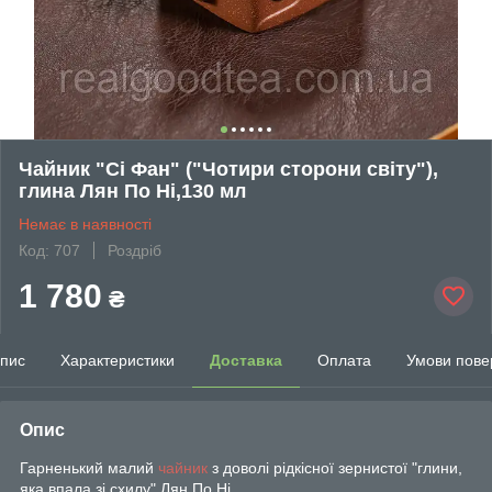
Чайник "Сі Фан" ("Чотири сторони світу"),
глина Лян По Ні,130 мл
Немає в наявності
Код: 707
Роздріб
1 780
₴
пис
Характеристики
Доставка
Оплата
Умови пове
Опис
Гарненький малий
чайник
з доволі рідкісної зернистої "глини,
яка впала зі схилу" Лян По Ні.