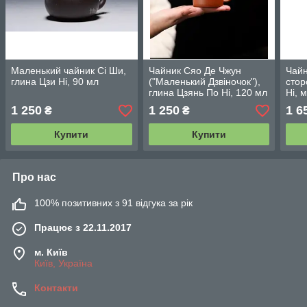
Маленький чайник Сі Ши,
Чайник Сяо Де Чжун
Чайн
глина Цзи Ні, 90 мл
("Маленький Дзвіночок"),
стор
глина Цзянь По Ні, 120 мл
Ні, 
мл
1 250
1 250
1 6
₴
₴
Купити
Купити
Про нас
100% позитивних з 91 відгука за рік
Працює з 22.11.2017
м. Київ
Київ, Україна
Контакти