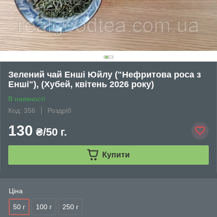
Зелений чай Енші Юйлу ("Нефритова роса з
Енші"), (Хубей, квітень 2026 року)
В наявності
Код: 356
Роздріб
130
₴/50 г.
Купити
Ціна
50 г
100 г
250 г