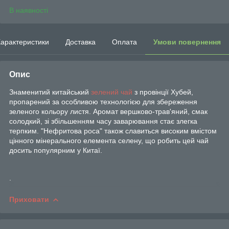
В наявності
арактеристики
Доставка
Оплата
Умови повернення
Опис
Знаменитий китайський
зелений чай
з провінції Хубей,
пропарений за особливою технологією для збереження
зеленого кольору листя. Аромат вершково-трав'яний, смак
солодкий, зі збільшенням часу заварювання стає злегка
терпким. "Нефритова роса" також славиться високим вмістом
цінного мінерального елемента селену, що робить цей чай
досить популярним у Китаї.
.
Приховати