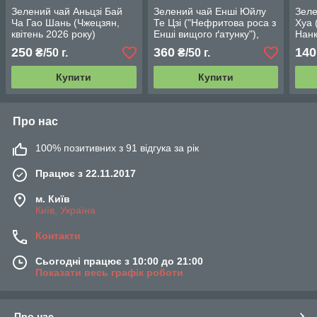
Зелений чай Аньцзі Бай
Зелений чай Енші Юйлу
Зеле
Ча Гао Шань (Чжецзян,
Те Цзі ("Нефритова роса з
Хуа 
квітень 2026 року)
Енші вищого ґатунку"),
Нанк
(Хубей, березень 2026 р)
квіт
250
360
140
₴/50 г.
₴/50 г.
Купити
Купити
Про нас
100% позитивних з 91 відгука за рік
Працює з 22.11.2017
м. Київ
Київ, Україна
Контакти
Сьогодні працює з 10:00 до 21:00
Показати весь графік роботи
Про нас